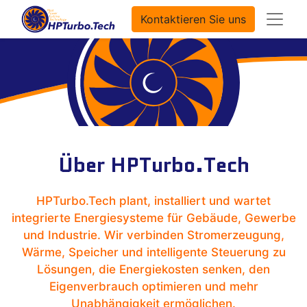
Kontaktieren Sie uns
Über HPTurbo.Tech
HPTurbo.Tech plant, installiert und wartet
integrierte Energiesysteme für Gebäude, Gewerbe
und Industrie. Wir verbinden Stromerzeugung,
Wärme, Speicher und intelligente Steuerung zu
Lösungen, die Energiekosten senken, den
Eigenverbrauch optimieren und mehr
Unabhängigkeit ermöglichen.